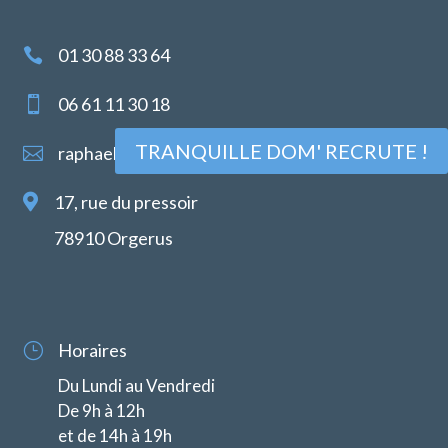
01 30 88 33 64

06 61 11 30 18

TRANQUILLE DOM' RECRUTE !
raphael.darmas@tranquilledom.fr


17, rue du pressoir
78910 Orgerus
Horaires
}
Du Lundi au Vendredi
De 9h à 12h
et de 14h à 19h